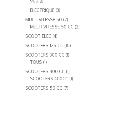
1
900
1
produit
3
ELECTRIQUE
3
produits
2
MULTI VITESSE 50
2
produits
2
MULTI VITESSE 50 CC
2
produits
4
SCOOT ELEC
4
produits
10
SCOOTERS 125 CC
10
produits
1
SCOOTERS 300 CC
1
1
produit
TOUS
1
produit
1
SCOOTERS 400 CC
1
produit
1
SCOOTERS 400CC
1
produit
7
SCOOTERS 50 CC
7
produits