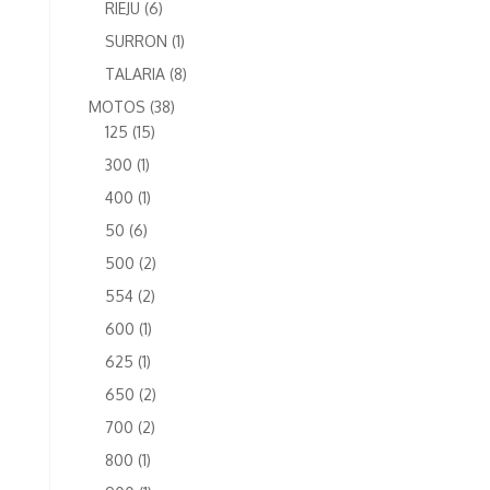
6
RIEJU
6
produits
1
SURRON
1
produit
8
TALARIA
8
produits
38
MOTOS
38
15
produits
125
15
produits
1
300
1
produit
1
400
1
produit
6
50
6
produits
2
500
2
produits
2
554
2
produits
1
600
1
produit
1
625
1
produit
2
650
2
produits
2
700
2
produits
1
800
1
produit