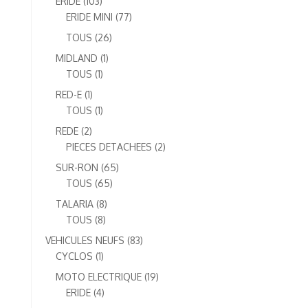
103
ERIDE
103
produits
77
ERIDE MINI
77
produits
26
TOUS
26
produits
1
MIDLAND
1
1
produit
TOUS
1
produit
1
RED-E
1
produit
1
TOUS
1
produit
2
REDE
2
produits
2
PIECES DETACHEES
2
produits
65
SUR-RON
65
65
produits
TOUS
65
produits
8
TALARIA
8
8
produits
TOUS
8
produits
83
VEHICULES NEUFS
83
1
produits
CYCLOS
1
produit
19
MOTO ELECTRIQUE
19
4
produits
ERIDE
4
produits