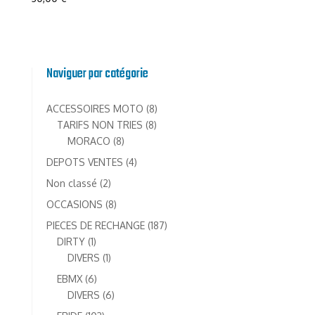
Naviguer par catégorie
8
ACCESSOIRES MOTO
8
8
produits
TARIFS NON TRIES
8
8
produits
MORACO
8
produits
4
DEPOTS VENTES
4
produits
2
Non classé
2
produits
8
OCCASIONS
8
produits
187
PIECES DE RECHANGE
187
1
produits
DIRTY
1
produit
1
DIVERS
1
produit
6
EBMX
6
produits
6
DIVERS
6
produits