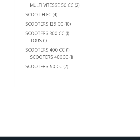
produits
2
MULTI VITESSE 50 CC
2
produits
4
SCOOT ELEC
4
produits
10
SCOOTERS 125 CC
10
produits
1
SCOOTERS 300 CC
1
1
produit
TOUS
1
produit
1
SCOOTERS 400 CC
1
produit
1
SCOOTERS 400CC
1
produit
7
SCOOTERS 50 CC
7
produits