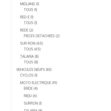
produits
1
MIDLAND
1
1
produit
TOUS
1
produit
1
RED-E
1
produit
1
TOUS
1
produit
2
REDE
2
produits
2
PIECES DETACHEES
2
produits
65
SUR-RON
65
65
produits
TOUS
65
produits
8
TALARIA
8
8
produits
TOUS
8
produits
83
VEHICULES NEUFS
83
1
produits
CYCLOS
1
produit
19
MOTO ELECTRIQUE
19
4
produits
ERIDE
4
produits
6
RIEJU
6
produits
1
SURRON
1
produit
8
TALARIA
8