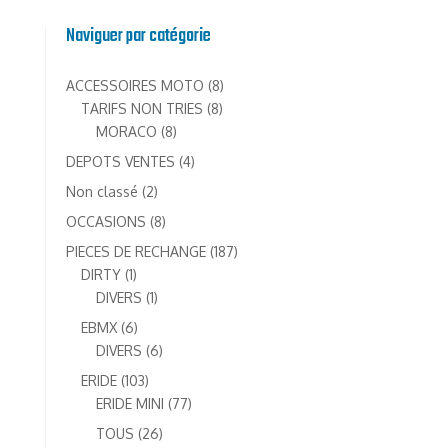
Naviguer par catégorie
8
ACCESSOIRES MOTO
8
8
produits
TARIFS NON TRIES
8
8
produits
MORACO
8
produits
4
DEPOTS VENTES
4
produits
2
Non classé
2
produits
8
OCCASIONS
8
produits
187
PIECES DE RECHANGE
187
1
produits
DIRTY
1
produit
1
DIVERS
1
produit
6
EBMX
6
produits
6
DIVERS
6
produits
103
ERIDE
103
produits
77
ERIDE MINI
77
produits
26
TOUS
26