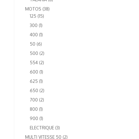
produits
38
MOTOS
38
15
produits
125
15
produits
1
300
1
produit
1
400
1
produit
6
50
6
produits
2
500
2
produits
2
554
2
produits
1
600
1
produit
1
625
1
produit
2
650
2
produits
2
700
2
produits
1
800
1
produit
1
900
1
produit
3
ELECTRIQUE
3
produits
2
MULTI VITESSE 50
2